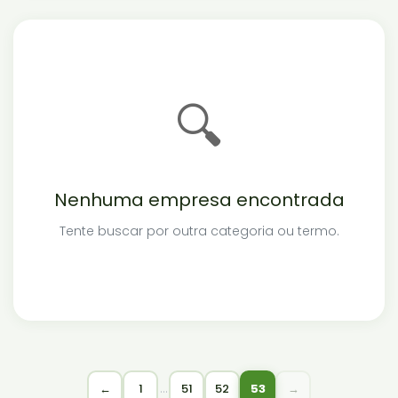
🔍
Nenhuma empresa encontrada
Tente buscar por outra categoria ou termo.
…
←
1
51
52
53
→