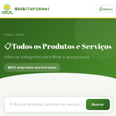
GUIA
ITAPOANet
Menu
Início
Guia
📋Todos os Produtos e Serviços
Utilize as categorias para filtrar o que procura
621 empresas encontradas
Buscar