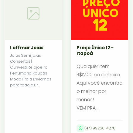
Laffmar Joias
Preço Único 12 -
Itapoá
Joias Semi joias
Consertos |
Qualquer item
Ourives&Relojoeiro
Perfumaria Roupas
R$12,00 no dinheiro.
Moda Praia Enviamos
Aqui você encontra
para todo o Br...
o melhor por
menos!
VEM PRA...
(47) 99260-4278