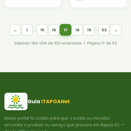
…
…
←
1
15
16
17
18
19
53
→
Exibindo 193–204 de 621 empresas | Página 17 de 53
Guia
ITAPOANet
Nosso portal foi criado para que o turista ou morador
encontre o produto ou serviço que procura em Itapoá SC —