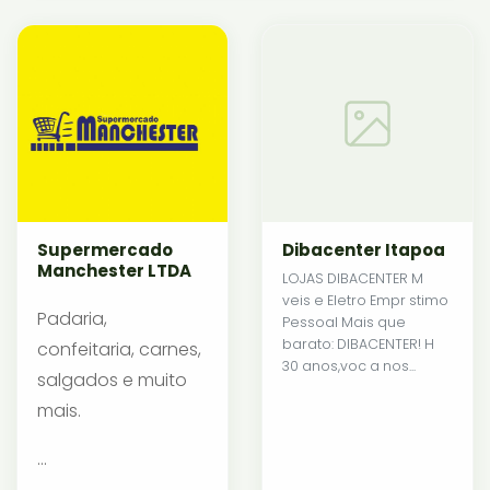
Supermercado
Dibacenter Itapoa
Manchester LTDA
LOJAS DIBACENTER M
veis e Eletro Empr stimo
Padaria,
Pessoal Mais que
barato: DIBACENTER! H
confeitaria, carnes,
30 anos,voc a nos...
salgados e muito
mais.
...