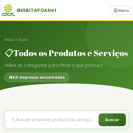
GUIA
ITAPOANet
Menu
Início
Guia
📋Todos os Produtos e Serviços
Utilize as categorias para filtrar o que procura
621 empresas encontradas
Buscar