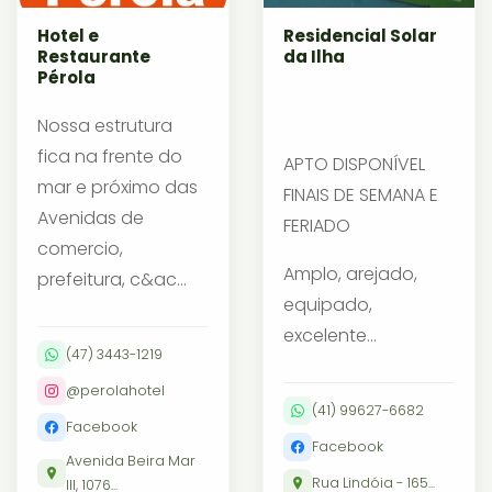
Hotel e
Residencial Solar
Restaurante
da Ilha
Pérola
Nossa estrutura
fica na frente do
APTO DISPONÍVEL
mar e próximo das
FINAIS DE SEMANA E
Avenidas de
FERIADO
comercio,
Amplo, arejado,
prefeitura, c&ac...
equipado,
excelente...
(47) 3443-1219
@perolahotel
(41) 99627-6682
Facebook
Facebook
Avenida Beira Mar
Rua Lindóia - 165...
III, 1076...